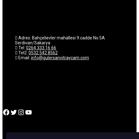
Adres: Bahçelievler mahallesi 9.cadde No:5A
Serdivan/Sakarya
Tel:
0264 333 16 66
Tel2:
0532 542 8562
Email:
info@gulersanvitraycam.com
Facebook
Twitter
Instagram
YouTube