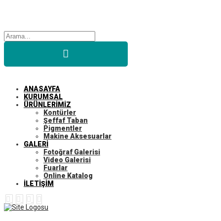
ANASAYFA
KURUMSAL
ÜRÜNLERİMİZ
Kontürler
Şeffaf Taban
Pigmentler
Makine Aksesuarlar
GALERİ
Fotoğraf Galerisi
Video Galerisi
Fuarlar
Online Katalog
İLETİŞİM